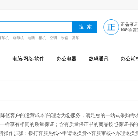
正品保证
100%自营
打印机
速印机
电脑
相机
空调
冰箱
复印纸
墨盒
电脑/网络/软件
办公电器
数码通讯
办公耗
降低客户的运营成本”的理念为您服务，满足您的一站式采购需
一样享有相同的质量保证；含有质量保证书的商品按照保证书的
作步骤：拨打客服热线->申请退换货->客服审核->办理退换