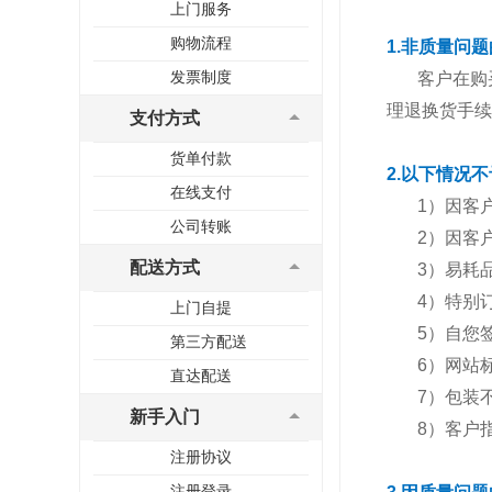
上门服务
购物流程
1.非质量问
发票制度
客户在购买
理退换货手续
支付方式
货单付款
2.以下情况
在线支付
1）因客户
公司转账
2）因客户
配送方式
3）易耗品
4）特别订货
上门自提
5）自您签
第三方配送
6）网站标识
直达配送
7）包装不
新手入门
8）客户指
注册协议
注册登录