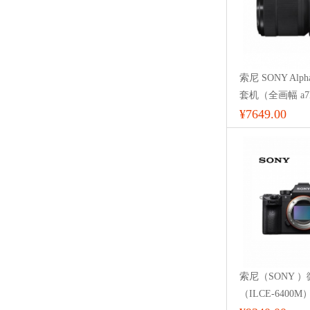
索尼 SONY Alph
套机（全画幅 a7M
有效像素 28-7
¥7649.00
索尼（SONY 
（ILCE-6400M