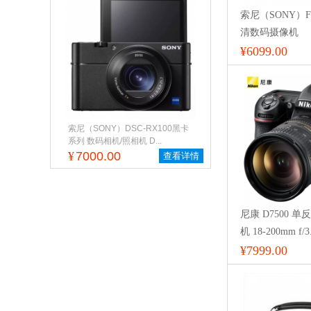
索尼（SONY）FD
清数码摄像机
¥6099.00
索尼（SONY）DSC-RX100黑卡
系列 数码相机/照相机 D...
¥
7000.00
查看详情
尼康 D7500 
机 18-200mm f/3
防抖镜头
¥7999.00