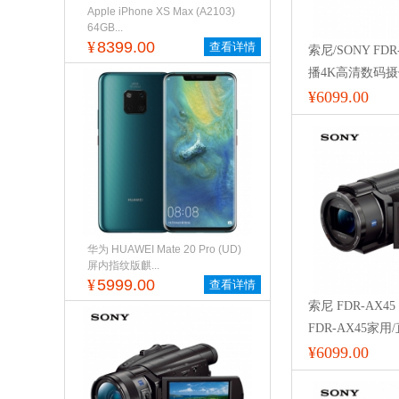
Apple iPhone XS Max (A2103)
64GB...
¥
8399.00
查看详情
索尼/SONY FDR
播4K高清数码摄像
机/录像机 5轴防
¥6099.00
华为 HUAWEI Mate 20 Pro (UD)
屏内指纹版麒...
¥
5999.00
查看详情
索尼 FDR-AX45 
FDR-AX45家
摄像机 /DV/摄
¥6099.00
防抖)