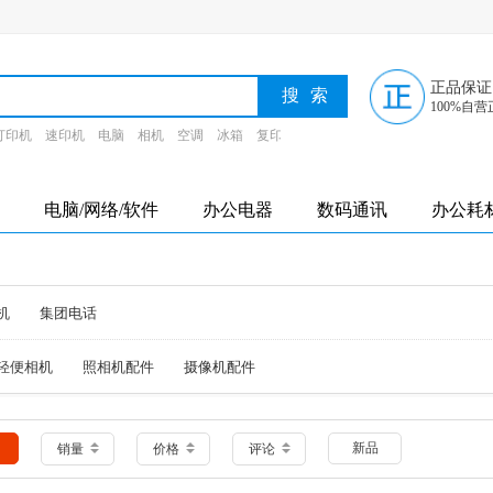
正品保证
100%自营
打印机
速印机
电脑
相机
空调
冰箱
复印纸
墨盒
电脑/网络/软件
办公电器
数码通讯
办公耗
机
集团电话
轻便相机
照相机配件
摄像机配件
新品
销量
价格
评论