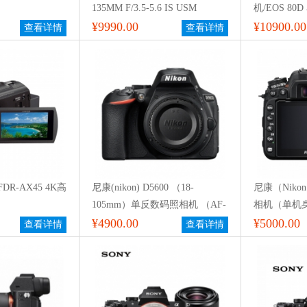
135MM F/3.5-5.6 IS USM
机/EOS 80
((Canon EOS 80D套机EF-S18-
¥9990.00
CMOS传感器
¥10900.00
查看详情
查看详情
135MM F/3.5-5.6 IS USM 单反套
3.0英寸液
机))
存储 含18-
DR-AX45 4K高
尼康(nikon) D5600 （18-
尼康（Niko
105mm）单反数码照相机 （AF-
相机（单机
S DX 尼克尔 18-105mm f/3.5-
¥4900.00
¥5000.00
查看详情
查看详情
5.6G ED VR）黑色