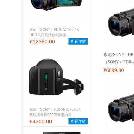
索尼（SONY）FDR-AX700 4K
HDR民用高清数码摄像...
¥
12380.00
查看详情
索尼/SONY FDR
（SONY）FDR-
4K高清数码摄像机
¥6099.00
抖)
索尼（SONY）HDR-PJ675高清
数码摄像机920万像素内置...
¥
4300.00
查看详情