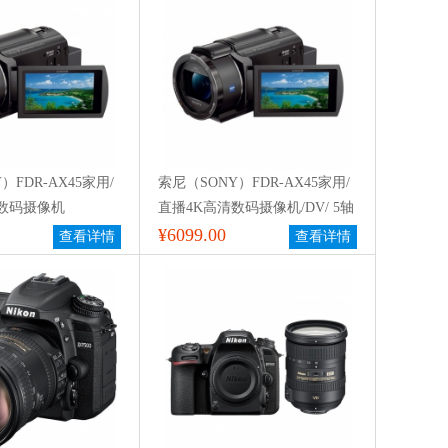
）FDR-AX45家用/
索尼（SONY）FDR-AX45家用/
数码摄像机
直播4K高清数码摄像机/DV/ 5轴
防抖
¥6099.00
查看详情
查看详情