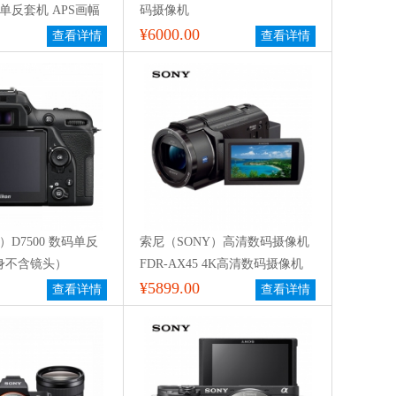
D 单反套机 APS画幅
码摄像机
 约2420万有效像素
¥6000.00
查看详情
查看详情
晶屏 自动对焦 无内置
135镜头 一年保修
n）D7500 数码单反
索尼（SONY）高清数码摄像机
身不含镜头）
FDR-AX45 4K高清数码摄像机
¥5899.00
查看详情
查看详情