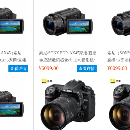
-AX45 (索尼
索尼/SONY FDR-AX45家用/直播
索尼（SONY
AX45家用/直播
4K高清数码摄像机 /DV/摄影机/
直播4K高清
/DV/ 5轴防
录像机 5轴防抖
¥6099.00
¥6099.00
查看详情
查看详情