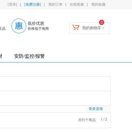
[登录]
|
[免费注册]
|
我的订单
|
在线客服
|
我的收藏
0
低价优惠
我的购物车 >
正品
价格低于电商
材
安防/监控/报警
更多选项
1
/
2
共91个商品