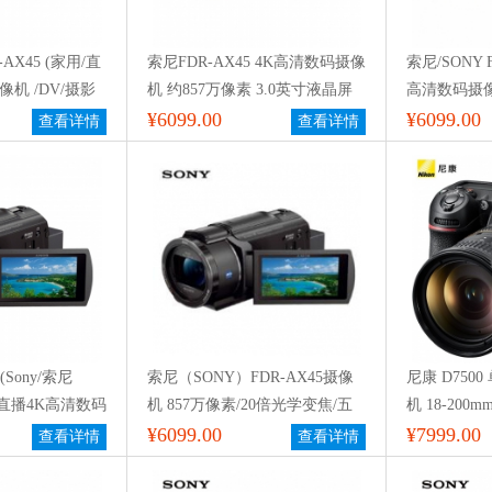
-AX45 (家用/直
索尼FDR-AX45 4K高清数码摄像
索尼/SONY 
机 /DV/摄影
机 约857万像素 3.0英寸液晶屏
高清数码摄
抖)
续航时间大约160分钟 自动对焦
¥6099.00
¥6099.00
查看详情
查看详情
20倍光学变焦 黑色
(Sony/索尼
索尼（SONY）FDR-AX45摄像
尼康 D750
用/直播4K高清数码
机 857万像素/20倍光学变焦/五
机 18-200mm 
影机/录像机 5轴
轴防抖
¥6099.00
防抖镜头
¥7999.00
查看详情
查看详情