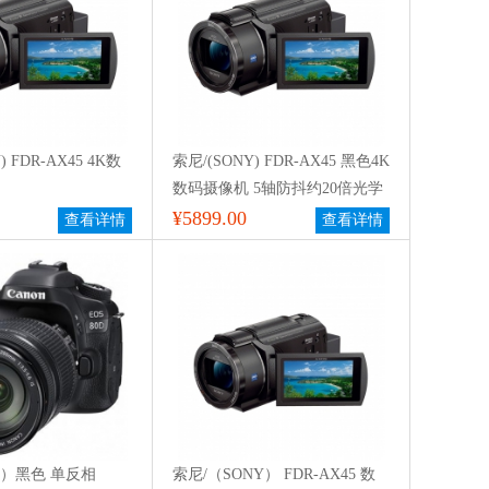
) FDR-AX45 4K数
索尼/(SONY) FDR-AX45 黑色4K
数码摄像机 5轴防抖约20倍光学
变焦
¥5899.00
查看详情
查看详情
n）黑色 单反相
索尼/（SONY） FDR-AX45 数