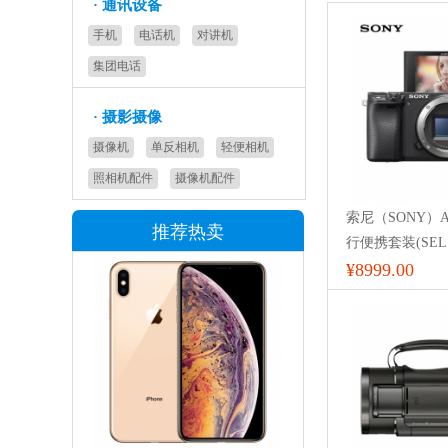
·
通讯设备
手机
电话机
对讲机
集团电话
·
摄影摄像
摄像机
单反相机
轻便相机
照相机配件
摄像机配件
索尼（SONY）Al
推荐热卖
行便携套装(SEL1
色 APS-C画幅 IL
¥8999.00
6400M/A6400M/