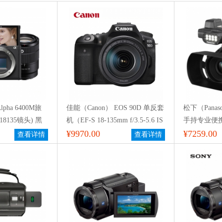
pha 6400M旅
佳能（Canon） EOS 90D 单反套
松下（Panaso
8135镜头) 黑
机（EF-S 18-135mm f/3.5-5.6 IS
手持专业便
CE-
USM 单反镜头）
¥9970.00
¥7259.00
查看详情
查看详情
α6400m