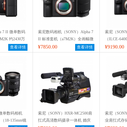
a 7 II 微单数码
索尼数码相机（SONY）Alpha 7
索尼（SON
2K 约2430万
II 标准套机（a7M2K）全画幅微
（ILCE-64
0mm镜头）
单数码相机 （约2430万有效像
¥7850.00
头/相机包/6
¥9190.00
查看详情
查看详情
素 28-70mm镜头 a7M2/A72）
）微单数码相机
索尼（SONY）HXR-MC2500肩
索尼（SONY）
）（18-135mm镜
扛式高清数码摄录一体机 婚庆
业肩扛式存