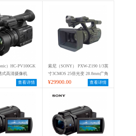
nic）HC-PV100GK
索尼（SONY） PXW-Z190 1/3英
携式高清摄像机
寸3CMOS 25倍光变 28.8mm广角
4K手持摄录一体机
¥29900.00
查看详情
查看详情