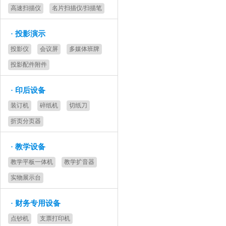
高速扫描仪
名片扫描仪/扫描笔
·
投影演示
投影仪
会议屏
多媒体班牌
投影配件附件
·
印后设备
装订机
碎纸机
切纸刀
折页分页器
·
教学设备
教学平板一体机
教学扩音器
实物展示台
·
财务专用设备
点钞机
支票打印机