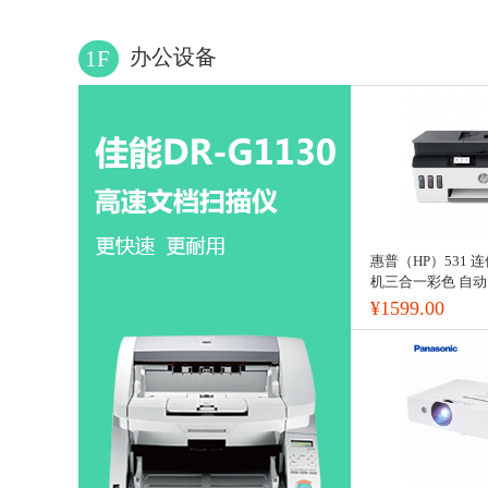
办公设备
1F
惠普（HP）531
机三合一彩色 自动..
¥1599.00