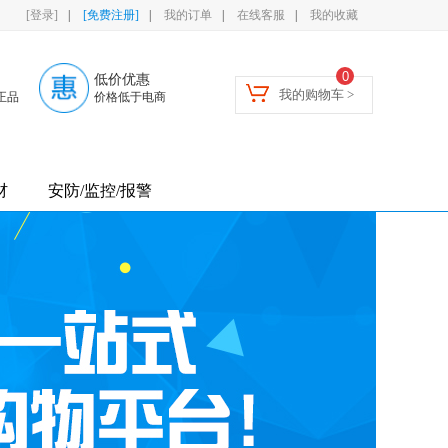
[登录]
|
[免费注册]
|
我的订单
|
在线客服
|
我的收藏
0
低价优惠
我的购物车 >
正品
价格低于电商
材
安防/监控/报警