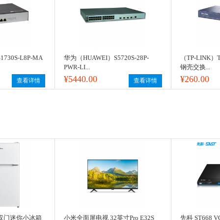
730S-L8P-MA
华为（HUAWEI）S5720S-28P-
（TP-LINK）
PWR-LI...
钢壳交换...
¥5440.00
¥260.00
查看详情
查看详情
8升 双门迷你小冰箱
小米全面屏电视 32英寸Pro E32S
先科 ST668