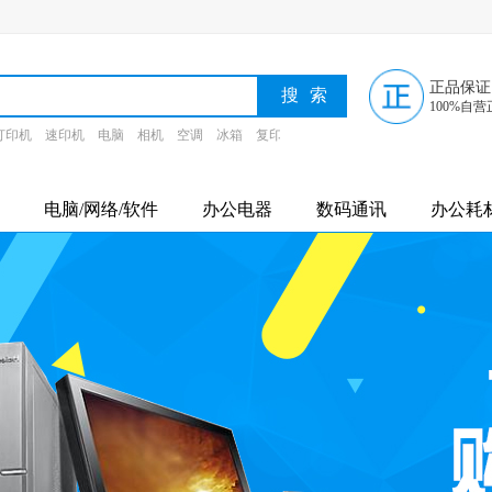
正品保证
100%自营
打印机
速印机
电脑
相机
空调
冰箱
复印纸
墨盒
电脑/网络/软件
办公电器
数码通讯
办公耗