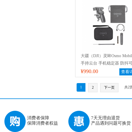
大疆（DJI）灵眸Osmo Mobil
手持云台 手机稳定器 防抖
叠手持稳定器套装版（含延
¥990.00
查看
线、补光灯、麦克风）
1
共2
2
下一页
消费者保障
7天无理由退货
保障消费者权益
产品遇到问题可换货