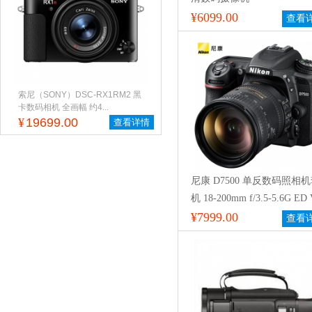
¥6099.00
查看
索尼（SONY）DSC-RX1RM2 黑
卡数码相机 全画幅 约4...
¥
19699.00
查看详情
尼康 D7500 单反数码照相
机 18-200mm f/3.5-5.6G ED
防抖镜头
¥7999.00
查看