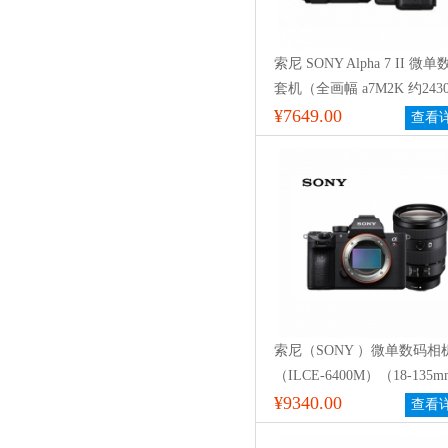
索尼 SONY Alpha 7 II 微
套机（全画幅 a7M2K 约243
有效像素 28-70mm镜头）
¥7649.00
查看
索尼（SONY ）微单数码相
（ILCE-6400M）（18-135
头/相机包/64G SD卡）
¥9340.00
查看