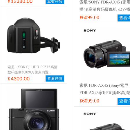
¥
12380.00
查看详情
索尼/SONY FDR-AX45 (家
播4K高清数码摄像机 /DV/
机/录像机 5轴防抖)
¥6099.00
查看
索尼（SONY）HDR-PJ675高清
数码摄像机920万像素内置...
¥
4300.00
查看详情
索尼 FDR-AX45 (Sony/索尼
FDR-AX45家用/直播4K高
摄像机 /DV/摄影机/录像机 
¥6099.00
查看
防抖)