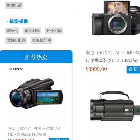
集团电话
·
摄影摄像
摄像机
单反相机
轻便相机
照相机配件
摄像机配件
索尼（SONY）Alpha 6400
推荐热卖
行便携套装(SEL18135镜头)
色 APS-C画幅 ILCE-
¥8999.00
查看
6400M/A6400M/α6400m
索尼（SONY）FDR-AX700 4K
HDR民用高清数码摄像...