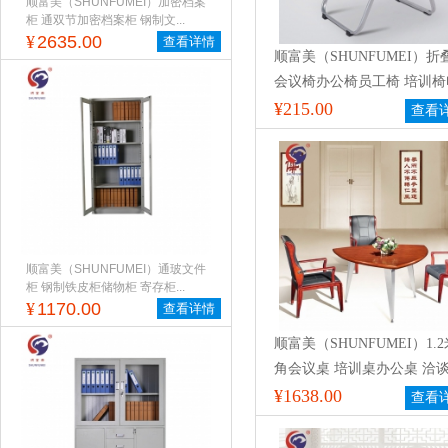
顺富美（SHUNFUMEI）加密档案
柜 通双节加密档案柜 钢制文...
¥
2635.00
查看详情
顺富美（SHUNFUMEI）折
会议椅办公椅员工椅 培训椅
脑椅
¥215.00
查看
顺富美（SHUNFUMEI）通玻文件
柜 钢制铁皮柜储物柜 寄存柜...
¥
1170.00
查看详情
顺富美（SHUNFUMEI）1.
角会议桌 培训桌办公桌 洽
简易会议桌
¥1638.00
查看