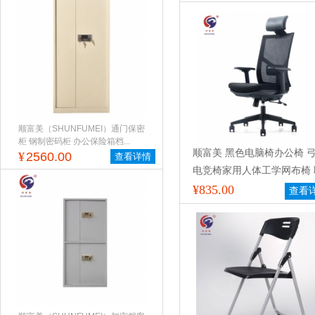
顺富美（SHUNFUMEI）通门保密
柜 钢制密码柜 办公保险箱档...
顺富美 黑色电脑椅办公椅 
¥
2560.00
查看详情
电竞椅家用人体工学网布椅 
员椅靠背转椅老板椅学习椅 
¥835.00
查看
播游戏网红小椅子