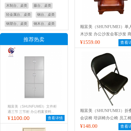
木制台、桌类
藤台、桌类
轻金属台、桌类
钢台、桌类
钢塑台、桌类
钢木台、桌类
顺富美（SHUNFUMEI）单
木沙发 办公沙发会客沙发 
推荐热卖
办公沙发 接待洽谈沙发
¥1559.00
查看
顺富美（SHUNFUMEI）文件柜
顺富美（SHUNFUMEI）折
通三节 三节柜 办公档案资料...
¥
1100.00
查看详情
会议椅 培训椅办公椅 员工椅
脑椅
¥148.00
查看