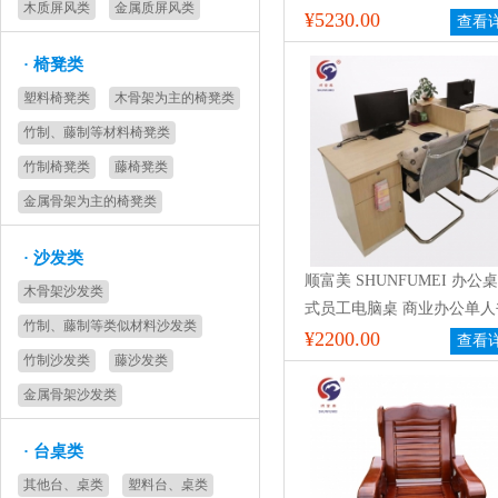
木质屏风类
金属质屏风类
演讲台 培训讲台
¥5230.00
查看
·
椅凳类
塑料椅凳类
木骨架为主的椅凳类
竹制、藤制等材料椅凳类
竹制椅凳类
藤椅凳类
金属骨架为主的椅凳类
·
沙发类
顺富美 SHUNFUMEI 办公桌
木骨架沙发类
式员工电脑桌 商业办公单人
竹制、藤制等类似材料沙发类
桌 实木写字台桌 2.8米 两
¥2200.00
查看
竹制沙发类
藤沙发类
组
金属骨架沙发类
·
台桌类
其他台、桌类
塑料台、桌类