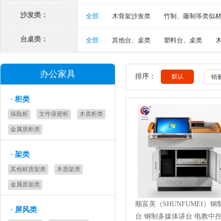
沙发类：
全部
木骨架沙发类
竹制、藤制等类似
台桌类：
全部
其他台、桌类
塑料台、桌类
办公家具
排序：
默认
销
·
柜类
保险柜
文件保密柜
木质柜类
金属质柜类
·
架类
其他材质架类
木质架类
金属质架类
顺富美（SHUNFUMEI）钢
·
屏风类
台 钢制多媒体讲台 电教中