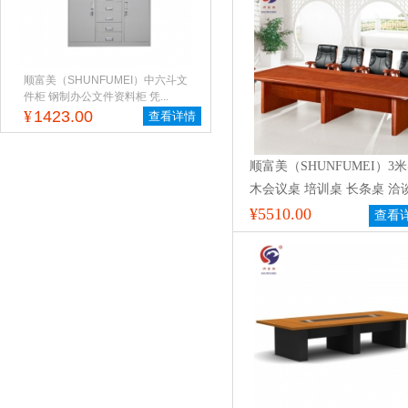
顺富美（SHUNFUMEI）中六斗文
件柜 钢制办公文件资料柜 凭...
¥
1423.00
查看详情
顺富美（SHUNFUMEI）3
木会议桌 培训桌 长条桌 洽
会议室接待桌
¥5510.00
查看