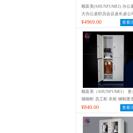
顺富美(SHUNFUMEI) 办公
大办公桌职员会议桌长桌公
业培训桌商务洽谈桌 定制桌
¥4969.00
查看
顺富美（SHUNFUMEI） 
储物柜 员工柜 衣柜 钢制更
定制柜
¥840.00
查看