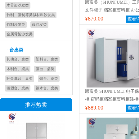
顺富美（SHUNFUMEI）工
木骨架沙发类
文件柜子 档案柜资料柜 办
竹制、藤制等类似材料沙发类
通体 储物柜财务室2节文件柜
¥870.00
查看
竹制沙发类
藤沙发类
体双节柜
金属骨架沙发类
·
台桌类
其他台、桌类
塑料台、桌类
木制台、桌类
藤台、桌类
轻金属台、桌类
钢台、桌类
钢塑台、桌类
钢木台、桌类
顺富美 SHUNFUMEI 电子
柜 密码柜档案柜资料柜矮柜
推荐热卖
制加厚防盗保险柜办公柜灰
¥889.00
查看
分体下节电子锁不带抽