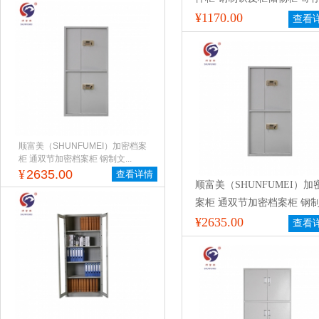
钢制员工柜存包柜 钢制玻璃
¥1170.00
查看
柜带锁柜子
顺富美（SHUNFUMEI）加密档案
柜 通双节加密档案柜 钢制文...
¥
2635.00
查看详情
顺富美（SHUNFUMEI）加
案柜 通双节加密档案柜 钢
件柜 带密码锁档案柜 保险
¥2635.00
查看
柜