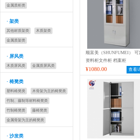
金属质柜类
·
架类
其他材质架类
木质架类
金属质架类
顺富美（SHUNFUMEI） 
·
屏风类
资料柜文件柜 档案柜
木质屏风类
金属质屏风类
¥1080.00
查看
·
椅凳类
塑料椅凳类
木骨架为主的椅凳类
竹制、藤制等材料椅凳类
竹制椅凳类
藤椅凳类
金属骨架为主的椅凳类
·
沙发类