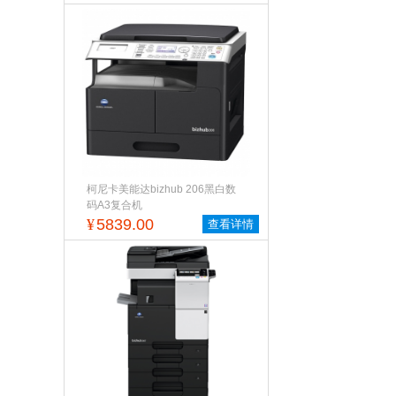
柯尼卡美能达bizhub 206黑白数
码A3复合机
¥
5839.00
查看详情