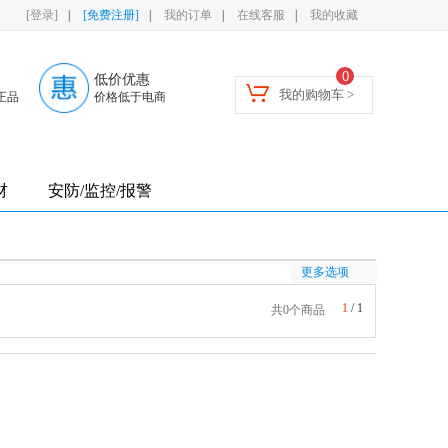
[登录]
|
[免费注册]
|
我的订单
|
在线客服
|
我的收藏
0
低价优惠
我的购物车 >
正品
价格低于电商
材
安防/监控/报警
更多选项
1
/
1
共0个商品