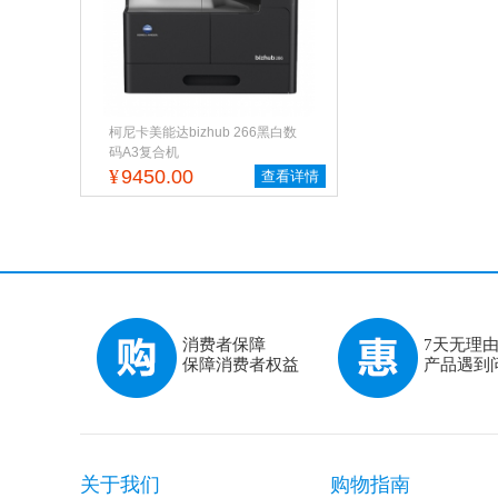
柯尼卡美能达bizhub 266黑白数
码A3复合机
¥
9450.00
查看详情
消费者保障
7天无理
保障消费者权益
产品遇到
关于我们
购物指南