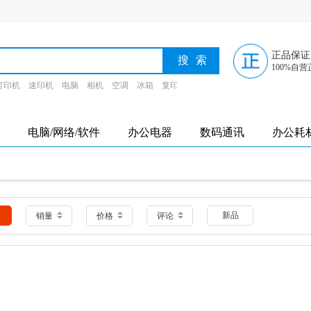
正品保证
100%自营
打印机
速印机
电脑
相机
空调
冰箱
复印纸
墨盒
电脑/网络/软件
办公电器
数码通讯
办公耗
新品
销量
价格
评论