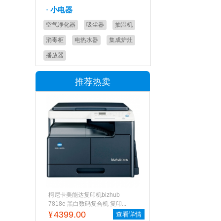
·
小电器
空气净化器
吸尘器
抽湿机
消毒柜
电热水器
集成炉灶
播放器
推荐热卖
柯尼卡美能达复印机bizhub
7818e 黑白数码复合机 复印...
¥
4399.00
查看详情