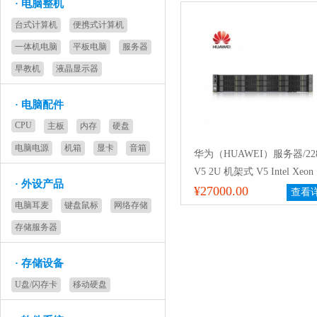
·
电脑整机
台式计算机
便携式计算机
一体机电脑
平板电脑
服务器
早教机
液晶显示器
·
电脑配件
CPU
主板
内存
硬盘
电脑电源
机箱
显卡
音箱
华为（HUAWEI）服务器/22
V5 2U 机架式 V5 Intel Xeon
·
外设产品
Bronze 3106（1.7GHz/八核
¥27000.00
查看
电脑耳麦
键盘鼠标
网络存储
16G DDR4 RDIMM内存*2 4
SATA 6Gb/s-7.2K*2 550W
存储服务器
流电源
·
存储设备
U盘/闪存卡
移动硬盘