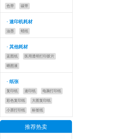
色带
碳带
·
速印机耗材
油墨
蜡纸
·
其他耗材
蓝图纸
医用透明打印胶片
晒图液
·
纸张
复印纸
速印纸
电脑打印纸
彩色复印纸
大图复印纸
小票打印纸
标签纸
推荐热卖