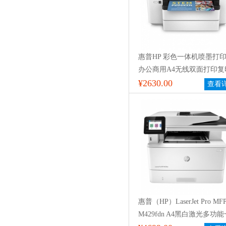
惠普HP 彩色一体机喷墨打
办公商用A4无线双面打印复
描 9020
¥2630.00
查看
惠普（HP）LaserJet Pro MF
M429fdn A4黑白激光多功