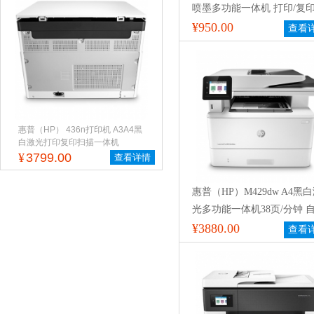
喷墨多功能一体机 打印/复印
描 15页/分钟 不支持网络打
¥950.00
查看
用耗材：004系列四色墨水 
保修
惠普（HP） 436n打印机 A3A4黑
白激光打印复印扫描一体机
¥
3799.00
查看详情
惠普（HP）M429dw A4黑
光多功能一体机38页/分钟 
双面 1200*1200dpi 有线/无
¥3880.00
查看
络 250页单纸盒 适用CF277
鼓（鼓粉一体）一年保修