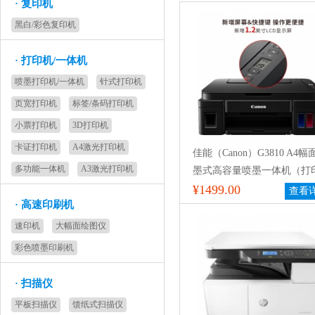
·
复印机
黑白/彩色复印机
·
打印机/一体机
喷墨打印机/一体机
针式打印机
页宽打印机
标签/条码打印机
小票打印机
3D打印机
卡证打印机
A4激光打印机
佳能（Canon）G3810 A4幅
多功能一体机
A3激光打印机
墨式高容量喷墨一体机（打
复印 扫描）
¥1499.00
查看
·
高速印刷机
速印机
大幅面绘图仪
彩色喷墨印刷机
·
扫描仪
平板扫描仪
馈纸式扫描仪