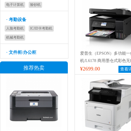
电子计算机
验钞机
·
考勤设备
人脸考勤机
IC/ID卡考勤机
机械考勤机
·
文件柜/办公柜
爱普生（EPSON）多功能一
机/L6178 商用墨仓式彩色
推荐热卖
功能一体机 （打印 复印 扫
¥2699.00
查看
wifi 有线 自动双面 自动输
器）