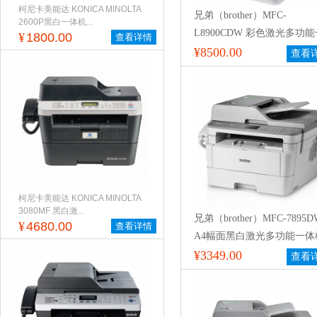
柯尼卡美能达 KONICA MINOLTA
兄弟（brother）MFC-
2600P黑白一体机...
L8900CDW 彩色激光多功
¥
1800.00
查看详情
机
¥8500.00
查看
柯尼卡美能达 KONICA MINOLTA
3080MF 黑白激...
兄弟（brother）MFC-7895D
¥
4680.00
查看详情
A4幅面黑白激光多功能一体
打印/复印/扫描/传真 支持有
¥3349.00
查看
无线网络打印 支持自动双面
印 一年保修