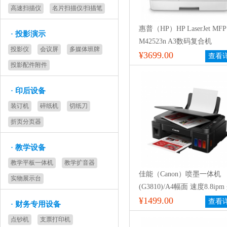
高速扫描仪
名片扫描仪/扫描笔
惠普（HP）HP LaserJet MFP
·
投影演示
M42523n A3数码复合机
投影仪
会议屏
多媒体班牌
¥3699.00
查看
投影配件附件
·
印后设备
装订机
碎纸机
切纸刀
折页分页器
·
教学设备
教学平板一体机
教学扩音器
佳能（Canon）喷墨一体机
实物展示台
(G3810)/A4幅面 速度8.8ipm
仓式 打印/复印/扫描 支持
¥1499.00
查看
·
财务专用设备
络打印/台
点钞机
支票打印机