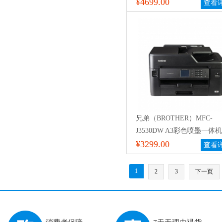
机 打印/复印/扫描/传真 有
¥4699.00
查看
络打印 38页/分钟 自动双面
适用耗材：CF277A/X
兄弟（BROTHER）MFC-
J3530DW A3彩色喷墨一体机
(1200×4800 dpi) 黑白打印速
¥3299.00
查看
页/分钟；彩色27页/分钟自
面+支持无线/有线网络打印 
1
2
3
下一页
耗材:LC3919BK/LC3919C/M
墨盒